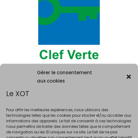
Gérer le consentement
aux cookies
Le XOT
Pour offrir les meilleures expériences, nous utilisons des
technologies telles que les cookies pour stocker et/ou accéder aux
informations des appareils. Le fait de consentir à ces technologies
La consommation d'alcool est vivement déconseillée aux femme
nous permettra de traiter des données telles que le comportement
enceintes. La vente d'alcool est interdite au mineurs de moins de 18 ans.
de navigation ou les ID uniques sur ce site. Le fait de ne pas
En accédant à ce site et à nos offres, vous déclarez avoir 18 ans révolus.
consentir ou de retirer son consentement peut avoir un effet négatif