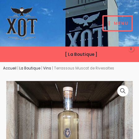
Aller
au
contenu
MENU
[ La Boutique ]
Accueil
|
La Boutique
|
Vins
|
Terrassous Muscat de Rivesaltes