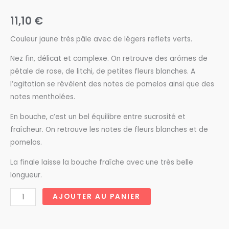
11,10
€
Couleur jaune très pâle avec de légers reflets verts.
Nez fin, délicat et complexe. On retrouve des arômes de
pétale de rose, de litchi, de petites fleurs blanches. A
l’agitation se révèlent des notes de pomelos ainsi que des
notes mentholées.
En bouche, c’est un bel équilibre entre sucrosité et
fraîcheur. On retrouve les notes de fleurs blanches et de
pomelos.
La finale laisse la bouche fraîche avec une très belle
longueur.
quantité
AJOUTER AU PANIER
de
Terrassous