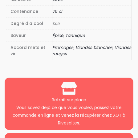
Contenance
75 cl
Degré d'alcool
13,5
Saveur
Épicé
,
Tannique
Accord mets et
Fromages
,
Viandes blanches
,
Viandes
vin
rouges
Retrait sur place
Vous savez déjà ce que vous voulez, passez votre
commande en ligne et venez la récupérer chez XOT à
Rivesaltes.