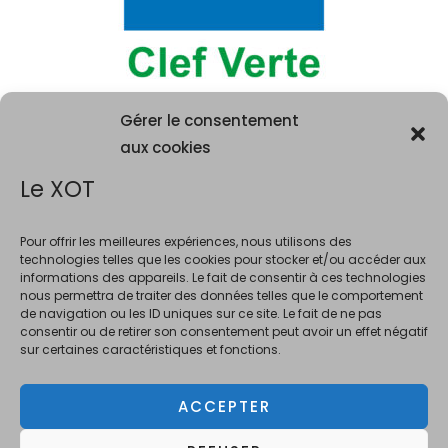
Gérer le consentement
aux cookies
Le XOT
Pour offrir les meilleures expériences, nous utilisons des
technologies telles que les cookies pour stocker et/ou accéder aux
informations des appareils. Le fait de consentir à ces technologies
La consommation d'alcool est vivement déconseillée aux femme
nous permettra de traiter des données telles que le comportement
enceintes. La vente d'alcool est interdite au mineurs de moins de 18 ans.
de navigation ou les ID uniques sur ce site. Le fait de ne pas
En accédant à ce site et à nos offres, vous déclarez avoir 18 ans révolus.
consentir ou de retirer son consentement peut avoir un effet négatif
sur certaines caractéristiques et fonctions.
ACCEPTER
Copyright © 2026 Le XOT Bar