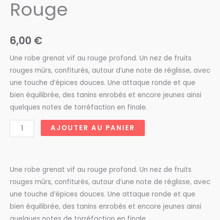
Rouge
6,00
€
Une robe grenat vif au rouge profond. Un nez de fruits
rouges mûrs, confiturés, autour d’une note de réglisse, avec
une touche d’épices douces. Une attaque ronde et que
bien équilibrée, des tanins enrobés et encore jeunes ainsi
quelques notes de torréfaction en finale.
quantité
AJOUTER AU PANIER
de
Domaine
des
Une robe grenat vif au rouge profond. Un nez de fruits
Hospices
rouges mûrs, confiturés, autour d’une note de réglisse, avec
Côtes
une touche d’épices douces. Une attaque ronde et que
Catalanes
bien équilibrée, des tanins enrobés et encore jeunes ainsi
Rouge
quelques notes de torréfaction en finale.