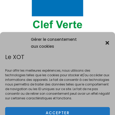
Gérer le consentement
aux cookies
Le XOT
Pour offrir les meilleures expériences, nous utilisons des
technologies telles que les cookies pour stocker et/ou accéder aux
informations des appareils. Le fait de consentir à ces technologies
La consommation d'alcool est vivement déconseillée aux femme
nous permettra de traiter des données telles que le comportement
enceintes. La vente d'alcool est interdite au mineurs de moins de 18 ans.
de navigation ou les ID uniques sur ce site. Le fait de ne pas
En accédant à ce site et à nos offres, vous déclarez avoir 18 ans révolus.
consentir ou de retirer son consentement peut avoir un effet négatif
sur certaines caractéristiques et fonctions.
ACCEPTER