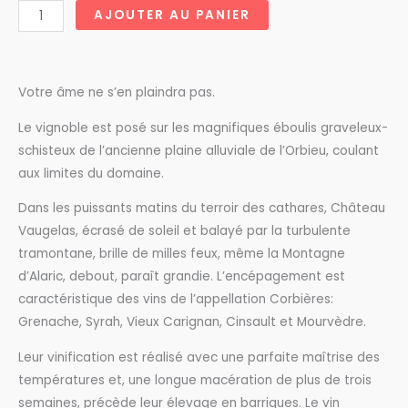
quantité
AJOUTER AU PANIER
de
Château
Vaugelas
Votre âme ne s’en plaindra pas.
Cuvée
Prestige
Le vignoble est posé sur les magnifiques éboulis graveleux-
Rouge
schisteux de l’ancienne plaine alluviale de l’Orbieu, coulant
Magnum
aux limites du domaine.
Dans les puissants matins du terroir des cathares, Château
Vaugelas, écrasé de soleil et balayé par la turbulente
tramontane, brille de milles feux, même la Montagne
d’Alaric, debout, paraît grandie. L’encépagement est
caractéristique des vins de l’appellation Corbières:
Grenache, Syrah, Vieux Carignan, Cinsault et Mourvèdre.
Leur vinification est réalisé avec une parfaite maîtrise des
températures et, une longue macération de plus de trois
semaines, précède leur élevage en barriques. Le vin