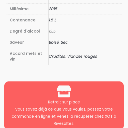
Millésime
2015
Contenance
1.5 L
Degré d'alcool
13,5
Saveur
Boisé
,
Sec
Accord mets et
Crudités
,
Viandes rouges
vin
Retrait sur place
Vous savez déjà ce que vous voulez, passez votre
commande en ligne et venez la récupérer chez XOT à
Rivesaltes.