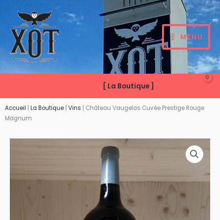
Aller
au
contenu
MENU
[ La Boutique ]
Accueil
|
La Boutique
|
Vins
|
Château Vaugelas Cuvée Prestige Rouge
Magnum