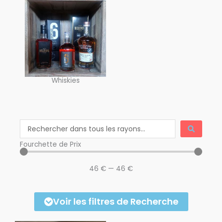
Whiskies
Search
...
Fourchette de Prix
46
€
—
46
€
Contenances
Voir les filtres de Recherche
70 cl