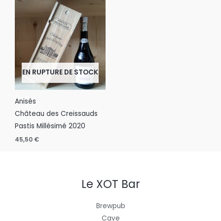
Saveurs
Distilleries
EN RUPTURE DE STOCK
Degrés d'alcool
45
Anisés
Château des Creissauds
Pastis Millésimé 2020
45,50
€
Le XOT Bar
Brewpub
Cave