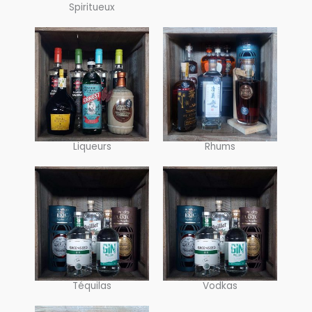
Spiritueux
Liqueurs
Rhums
Téquilas
Vodkas