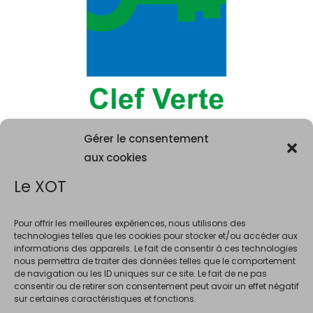
Gérer le consentement
aux cookies
Le XOT
Pour offrir les meilleures expériences, nous utilisons des
technologies telles que les cookies pour stocker et/ou accéder aux
informations des appareils. Le fait de consentir à ces technologies
La consommation d'alcool est vivement déconseillée aux femme
nous permettra de traiter des données telles que le comportement
enceintes. La vente d'alcool est interdite au mineurs de moins de 18 ans.
de navigation ou les ID uniques sur ce site. Le fait de ne pas
En accédant à ce site et à nos offres, vous déclarez avoir 18 ans révolus.
consentir ou de retirer son consentement peut avoir un effet négatif
sur certaines caractéristiques et fonctions.