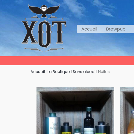
Aller
au
contenu
Accueil
Brewpub
Accueil
|
La Boutique
|
Sans alcool
|
Huiles