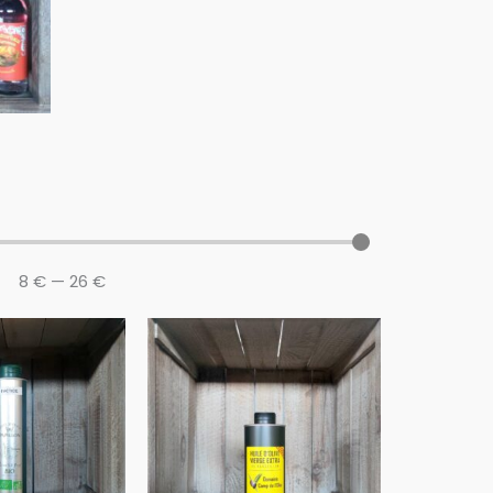
8
€
—
26
€