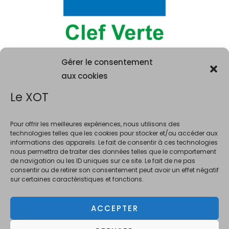
Gérer le consentement
aux cookies
Le XOT
Pour offrir les meilleures expériences, nous utilisons des
technologies telles que les cookies pour stocker et/ou accéder aux
informations des appareils. Le fait de consentir à ces technologies
La consommation d'alcool est vivement déconseillée aux femme
nous permettra de traiter des données telles que le comportement
enceintes. La vente d'alcool est interdite au mineurs de moins de 18 ans.
de navigation ou les ID uniques sur ce site. Le fait de ne pas
En accédant à ce site et à nos offres, vous déclarez avoir 18 ans révolus.
consentir ou de retirer son consentement peut avoir un effet négatif
sur certaines caractéristiques et fonctions.
ACCEPTER
Copyright © 2026 Le XOT Bar