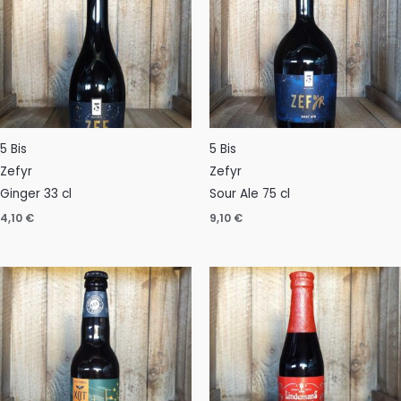
5 Bis
5 Bis
Zefyr
Zefyr
Ginger 33 cl
Sour Ale 75 cl
4,10
€
9,10
€