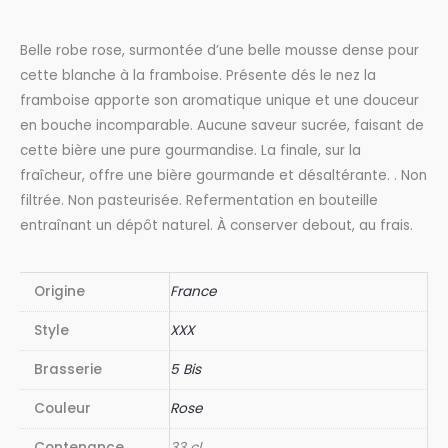
5
Bis
Belle robe rose, surmontée d’une belle mousse dense pour
Zef
cette blanche à la framboise. Présente dés le nez la
Framboise
framboise apporte son aromatique unique et une douceur
33
en bouche incomparable. Aucune saveur sucrée, faisant de
cl
cette bière une pure gourmandise. La finale, sur la
fraîcheur, offre une bière gourmande et désaltérante. . Non
filtrée. Non pasteurisée. Refermentation en bouteille
entraînant un dépôt naturel. À conserver debout, au frais.
Origine
France
Style
XXX
Brasserie
5 Bis
Couleur
Rose
Contenance
33 cl