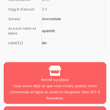
Degré d'alcool
5.5
Saveur
Aromatisée
Accord mets et
Apéritifs
bière
Label(s)
Bio
Retrait sur place
Vous savez déjà ce que vous voulez, passez votre
commande en ligne et venez la récupérer chez XOT à
Rivesaltes.