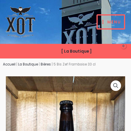
Aller
au
contenu
MENU
[ La Boutique ]
Accueil
|
La Boutique
|
Bières
|
5 Bis Zef Framboise 33 cl