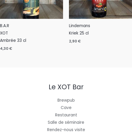
B.A.R
Lindemans
XOT
Kriek 25 cl
Ambrée 33 cl
2,90
€
4,30
€
Le XOT Bar
Brewpub
Cave
Restaurant
Salle de séminaire
Rendez-nous visite