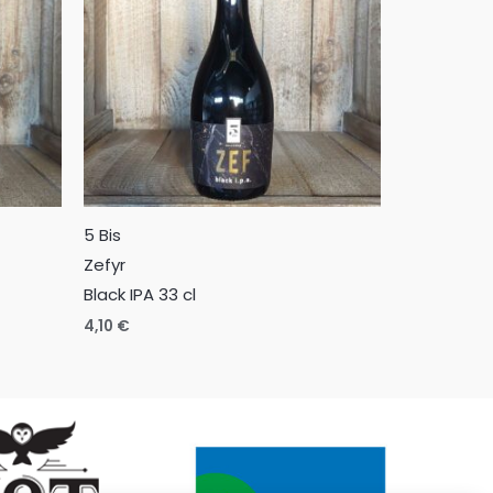
5 Bis
Zefyr
Black IPA 33 cl
4,10
€