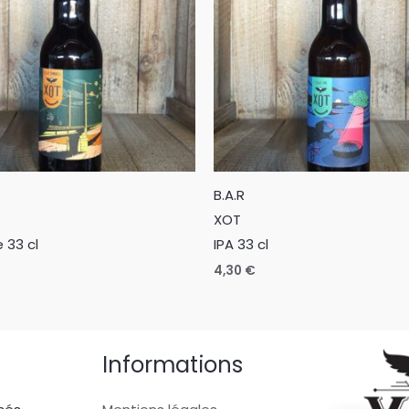
B.A.R
XOT
 33 cl
IPA 33 cl
4,30
€
Informations