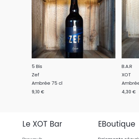
5 Bis
B.A.R
Zef
XOT
Ambrée 75 cl
Ambrée
9,10
€
4,30
€
Le XOT Bar
EBoutique