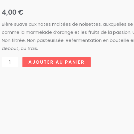
4,00
€
Bière suave aux notes maltées de noisettes, auxquelles se
comme la marmelade d’orange et les fruits de la passion. 
Non filtrée. Non pasteurisée. Refermentation en bouteille 
debout, au frais.
quantité
AJOUTER AU PANIER
de
5
Bis
Zef
Ambrée
33
cl