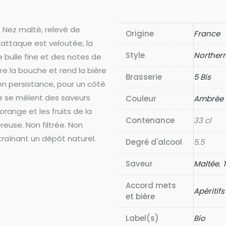
 Nez malté, relevé de
Origine
France
’attaque est veloutée, la
Style
Northern
bulle fine et des notes de
ire la bouche et rend la bière
Brasserie
5 Bis
en persistance, pour un côté
e se mêlent des saveurs
Couleur
Ambrée
ange et les fruits de la
Contenance
33 cl
euse. Non filtrée. Non
raînant un dépôt naturel.
Degré d'alcool
5.5
Saveur
Maltée
,
Accord mets
Apéritifs
et bière
Label(s)
Bio