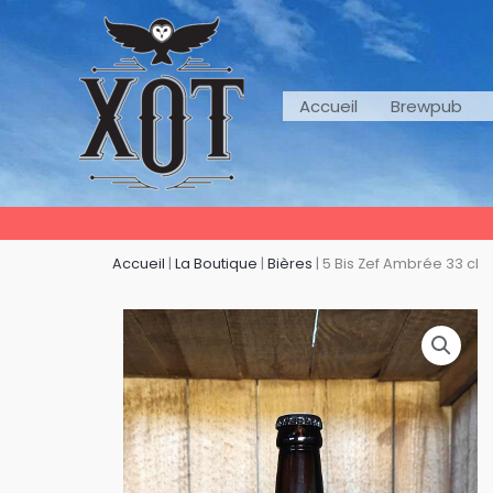
Aller
au
contenu
Accueil
Brewpub
Accueil
|
La Boutique
|
Bières
|
5 Bis Zef Ambrée 33 cl