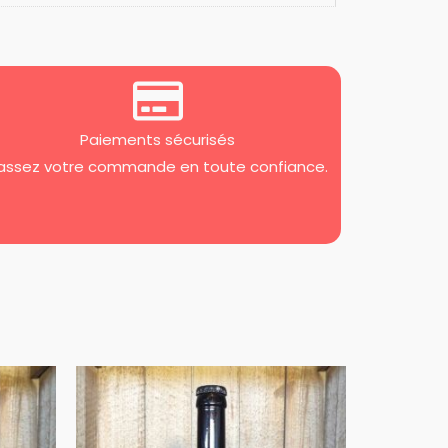
Paiements sécurisés
assez votre commande en toute confiance.