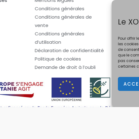
sés
Mentions légales
Conditions générales
Conditions générales de
Le XO
vente
Conditions générales
Pour offrir
d’utilisation
les cookies
de consenti
Déclaration de confidentialité
que le comp
Politique de cookies
pas consent
certaines c
Demande de droit à l’oubli
ACCE
nceintes. La vente d'alcool est interdite au mineurs de moins de 18 ans. En accédant
s d'alcool est dangereux pour la santé, à consommer avec modér