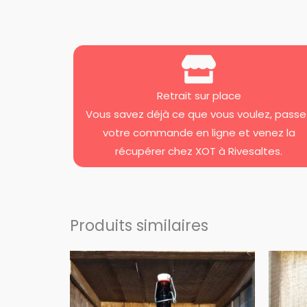
Retrait sur place
Vous savez déjà ce que vous voulez, passe
votre commande en ligne et venez la
récupérer chez XOT à Rivesaltes.
Produits similaires