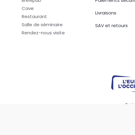
Brewpub
Paiements sécuri
Cave
Livraisons
Restaurant
Salle de séminaire
SAV et retours
Rendez-nous visite
La consommation d'alcool est vivement déconseillée aux femme e
Copyright © 2026 Le XOT Bar
L'abu