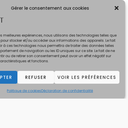
Gérer le consentement aux cookies
T
 les meilleures expériences, nous utilisons des technologies telles que
 pour stocker et/ou accéder aux informations des appareils. Le fait
r à ces technologies nous permettra de traiter des données telles
ortement de navigation ou les ID uniques sur ce site. Le fait de ne
ir ou de retirer son consentement peut avoir un effet négatif sur
aractéristiques et fonctions.
PTER
REFUSER
VOIR LES PRÉFÉRENCES
Politique de cookies
Déclaration de confidentialité
 à ce site et à nos offres, vous déclarez avoir 18 ans révolus.
ation.
Powered by Le XOT Bar