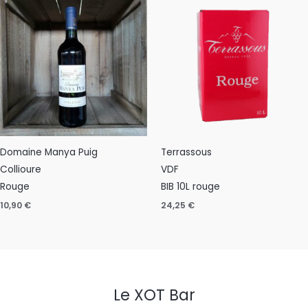
Domaine Manya Puig
Terrassous
Collioure
VDF
Rouge
BIB 10L rouge
10,90
€
24,25
€
Le XOT Bar