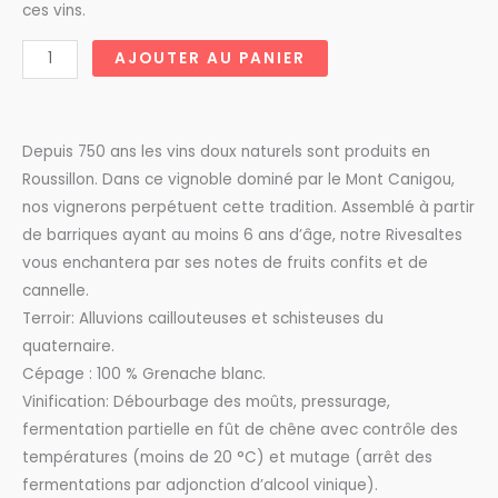
ces vins.
quantité
AJOUTER AU PANIER
de
Terrassous
Rivesaltes
Depuis 750 ans les vins doux naturels sont produits en
Ambré
Roussillon. Dans ce vignoble dominé par le Mont Canigou,
Hors
nos vignerons perpétuent cette tradition. Assemblé à partir
d'Âge
de barriques ayant au moins 6 ans d’âge, notre Rivesaltes
6
vous enchantera par ses notes de fruits confits et de
ans
cannelle.
Terroir: Alluvions caillouteuses et schisteuses du
quaternaire.
Cépage : 100 % Grenache blanc.
Vinification: Débourbage des moûts, pressurage,
fermentation partielle en fût de chêne avec contrôle des
températures (moins de 20 °C) et mutage (arrêt des
fermentations par adjonction d’alcool vinique).