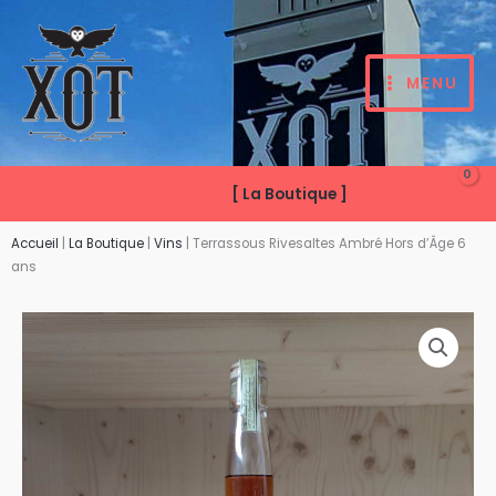
Aller
au
contenu
MENU
[ La Boutique ]
Accueil
|
La Boutique
|
Vins
|
Terrassous Rivesaltes Ambré Hors d’Âge 6
ans