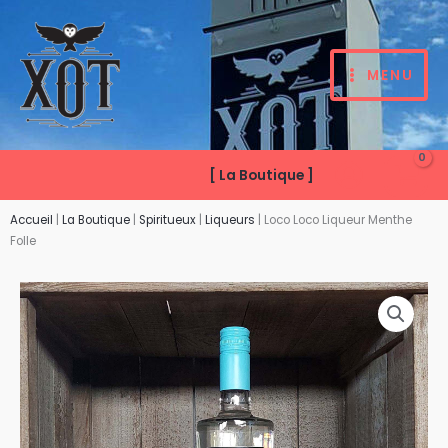
Aller
au
contenu
MENU
[ La Boutique ]
Accueil
|
La Boutique
|
Spiritueux
|
Liqueurs
|
Loco Loco Liqueur Menthe
Folle