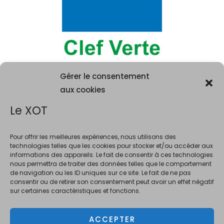
Gérer le consentement
aux cookies
Le XOT
Pour offrir les meilleures expériences, nous utilisons des
technologies telles que les cookies pour stocker et/ou accéder aux
informations des appareils. Le fait de consentir à ces technologies
La consommation d'alcool est vivement déconseillée aux femme
nous permettra de traiter des données telles que le comportement
enceintes. La vente d'alcool est interdite au mineurs de moins de 18 ans.
de navigation ou les ID uniques sur ce site. Le fait de ne pas
En accédant à ce site et à nos offres, vous déclarez avoir 18 ans révolus.
consentir ou de retirer son consentement peut avoir un effet négatif
sur certaines caractéristiques et fonctions.
ACCEPTER