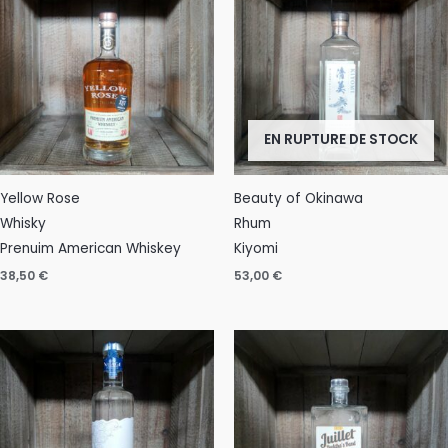
EN RUPTURE DE STOCK
Yellow Rose
Beauty of Okinawa
Whisky
Rhum
Prenuim American Whiskey
Kiyomi
38,50
€
53,00
€