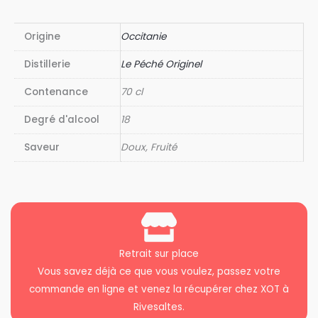
Origine
Occitanie
Distillerie
Le Péché Originel
Contenance
70 cl
Degré d'alcool
18
Saveur
Doux, Fruité
Retrait sur place
Vous savez déjà ce que vous voulez, passez votre
commande en ligne et venez la récupérer chez XOT à
Rivesaltes.