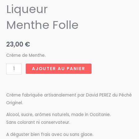
Liqueur
Menthe Folle
23,00
€
Crème de Menthe.
quantité
AJOUTER AU PANIER
de
Loco
Loco
Crème fabriquée artisanalement par David PEREZ du Péché
Liqueur
Originel.
Menthe
Folle
Alcool, sucre, arômes naturels, made in Occitanie.
Sans colorant ni conservateur.
A déguster bien frais avec ou sans glace.