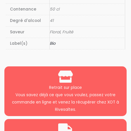
Contenance
50 cl
Degré d'alcool
41
Saveur
Floral, Fruité
Label(s)
Bio
Retrait sur place
Vous savez déjà ce que vous voulez, passez votre
commande en ligne et venez la récupérer chez XOT à
Rivesaltes.