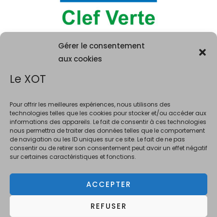
Gérer le consentement
aux cookies
Le XOT
Pour offrir les meilleures expériences, nous utilisons des
technologies telles que les cookies pour stocker et/ou accéder aux
informations des appareils. Le fait de consentir à ces technologies
La consommation d'alcool est vivement déconseillée aux femme
nous permettra de traiter des données telles que le comportement
enceintes. La vente d'alcool est interdite au mineurs de moins de 18 ans.
de navigation ou les ID uniques sur ce site. Le fait de ne pas
En accédant à ce site et à nos offres, vous déclarez avoir 18 ans révolus.
consentir ou de retirer son consentement peut avoir un effet négatif
sur certaines caractéristiques et fonctions.
ACCEPTER
Copyright © 2026 Le XOT Bar
REFUSER
L'abus d'alcool est dangereux pour la santé, à