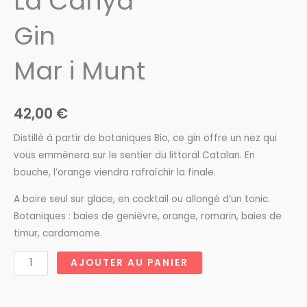
La Canya
Gin
Mar i Munt
42,00
€
Distillé à partir de botaniques Bio, ce gin offre un nez qui
vous emmènera sur le sentier du littoral Catalan. En
bouche, l’orange viendra rafraîchir la finale.
A boire seul sur glace, en cocktail ou allongé d’un tonic.
Botaniques : baies de genièvre, orange, romarin, baies de
timur, cardamome.
quantité
AJOUTER AU PANIER
de
La