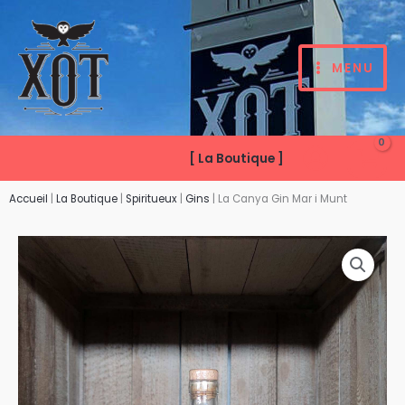
Aller
au
contenu
MENU
[ La Boutique ]
Accueil
|
La Boutique
|
Spiritueux
|
Gins
|
La Canya Gin Mar i Munt