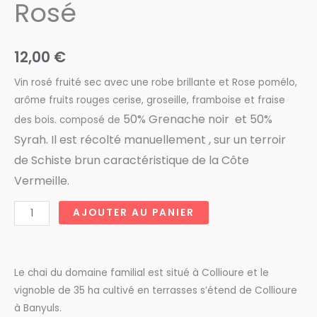
Rosé
12,00
€
Vin rosé fruité sec avec une robe brillante et Rose pomélo,
arôme fruits rouges cerise, groseille, framboise et fraise
50%
Grenache noir et
50%
des bois. composé de
Syrah. Il est récolté manuellement , sur un terroir
de
Schiste brun caractéristique de la Côte
Vermeille.
quantité
AJOUTER AU PANIER
de
Domaine
Manya
Le chai du domaine familial est situé à Collioure et le
Puig
vignoble de 35 ha cultivé en terrasses s’étend de Collioure
Collioure
à Banyuls.
Rosé