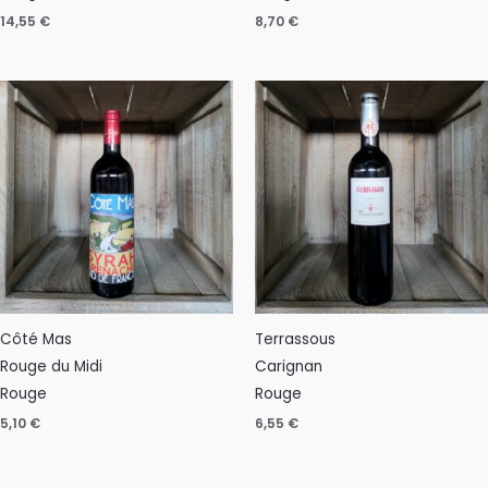
14,55
€
8,70
€
Côté Mas
Terrassous
Rouge du Midi
Carignan
Rouge
Rouge
5,10
€
6,55
€