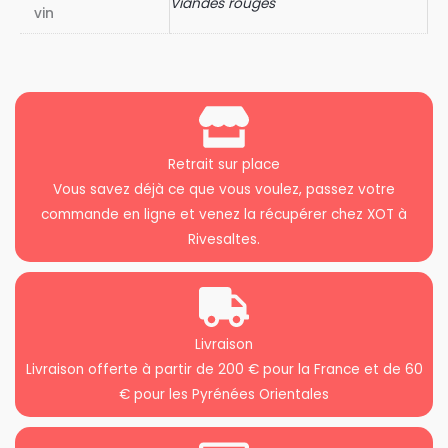
Viandes rouges
vin
Retrait sur place
Vous savez déjà ce que vous voulez, passez votre
commande en ligne et venez la récupérer chez XOT à
Rivesaltes.
Livraison
Livraison offerte à partir de 200 € pour la France et de 60
€ pour les Pyrénées Orientales