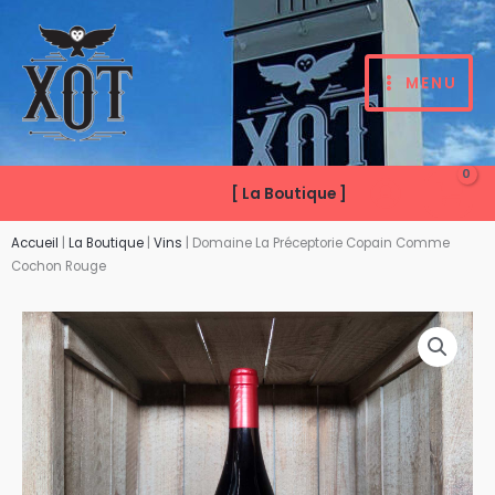
Aller
au
contenu
MENU
[ La Boutique ]
Accueil
|
La Boutique
|
Vins
|
Domaine La Préceptorie Copain Comme
Cochon Rouge