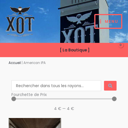
Aller
au
contenu
MENU
[ La Boutique ]
Accueil
|
American IPA
Search
...
Fourchette de Prix
4
€
—
4
€