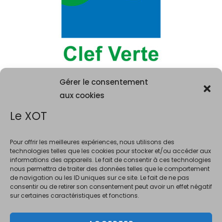
Gérer le consentement
aux cookies
Le XOT
Pour offrir les meilleures expériences, nous utilisons des
technologies telles que les cookies pour stocker et/ou accéder aux
informations des appareils. Le fait de consentir à ces technologies
La consommation d'alcool est vivement déconseillée aux femme
nous permettra de traiter des données telles que le comportement
enceintes. La vente d'alcool est interdite au mineurs de moins de 18 ans.
de navigation ou les ID uniques sur ce site. Le fait de ne pas
En accédant à ce site et à nos offres, vous déclarez avoir 18 ans révolus.
consentir ou de retirer son consentement peut avoir un effet négatif
sur certaines caractéristiques et fonctions.