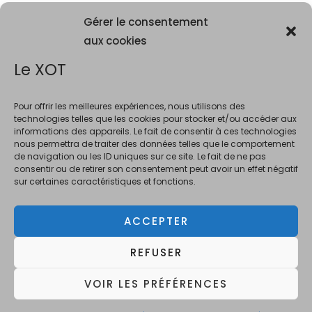
Gérer le consentement
aux cookies
Le XOT
Pour offrir les meilleures expériences, nous utilisons des
technologies telles que les cookies pour stocker et/ou accéder aux
informations des appareils. Le fait de consentir à ces technologies
La consommation d'alcool est vivement déconseillée aux femme
nous permettra de traiter des données telles que le comportement
enceintes. La vente d'alcool est interdite au mineurs de moins de 18 ans.
de navigation ou les ID uniques sur ce site. Le fait de ne pas
En accédant à ce site et à nos offres, vous déclarez avoir 18 ans révolus.
consentir ou de retirer son consentement peut avoir un effet négatif
sur certaines caractéristiques et fonctions.
ACCEPTER
Copyright © 2026 Le XOT Bar
REFUSER
L'abus d'alcool est dangereux pour la santé, à
consommer avec modération.
VOIR LES PRÉFÉRENCES
Powered by Le XOT Bar