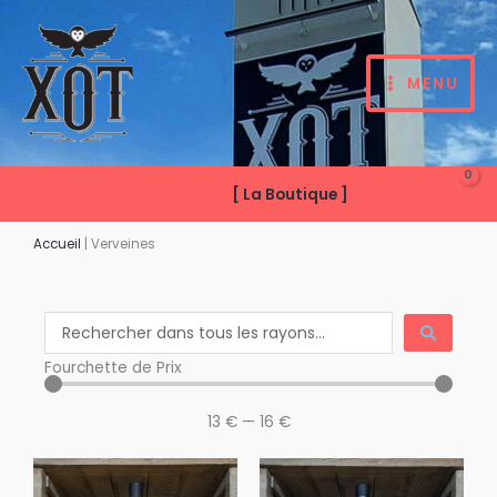
Aller
au
contenu
MENU
[ La Boutique ]
Accueil
|
Verveines
Search
...
Fourchette de Prix
13
€
—
16
€