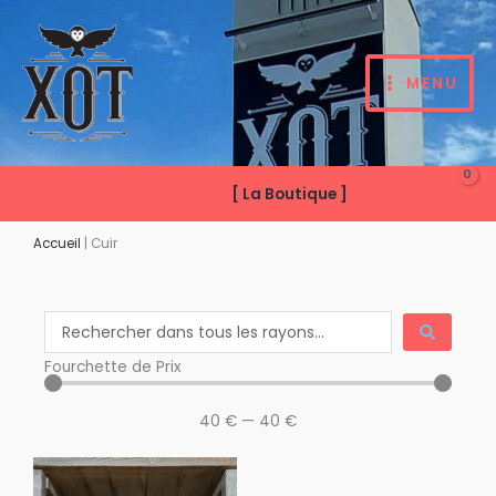
Aller
au
contenu
MENU
[ La Boutique ]
Accueil
|
Cuir
Search
...
Fourchette de Prix
40
€
—
40
€