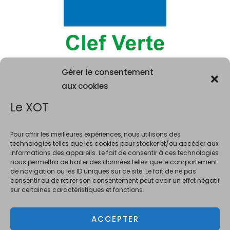
Gérer le consentement
aux cookies
Le XOT
Pour offrir les meilleures expériences, nous utilisons des
technologies telles que les cookies pour stocker et/ou accéder aux
informations des appareils. Le fait de consentir à ces technologies
La consommation d'alcool est vivement déconseillée aux femme
nous permettra de traiter des données telles que le comportement
enceintes. La vente d'alcool est interdite au mineurs de moins de 18 ans.
de navigation ou les ID uniques sur ce site. Le fait de ne pas
En accédant à ce site et à nos offres, vous déclarez avoir 18 ans révolus.
consentir ou de retirer son consentement peut avoir un effet négatif
sur certaines caractéristiques et fonctions.
ACCEPTER