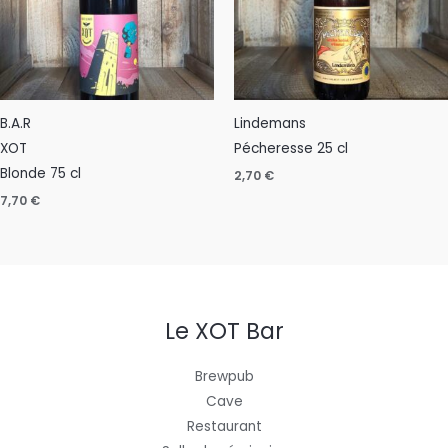
B.A.R
Lindemans
XOT
Pécheresse 25 cl
Blonde 75 cl
2,70
€
7,70
€
Le XOT Bar
Brewpub
Cave
Restaurant