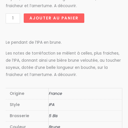
fraicheur et l’amertume. A découvrir.
quantité
AJOUTER AU PANIER
de
5
Bis
Le pendant de l’IPA en brune.
Zefyr
Black
Les notes de torréfaction se mêlent à celles, plus fraiches,
IPA
de l’IPA, donnant ainsi une bière brune veloutée, au toucher
75
soyeux, dotée d’une belle longueur en bouche, sur la
cl
fraicheur et l’amertume. A découvrir.
Origine
France
Style
IPA
Brasserie
5 Bis
Couleur
Brune