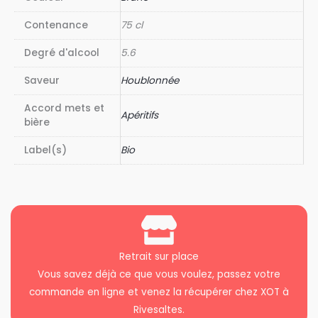
Contenance
75 cl
Degré d'alcool
5.6
Saveur
Houblonnée
Accord mets et
Apéritifs
bière
Label(s)
Bio
Retrait sur place
Vous savez déjà ce que vous voulez, passez votre
commande en ligne et venez la récupérer chez XOT à
Rivesaltes.