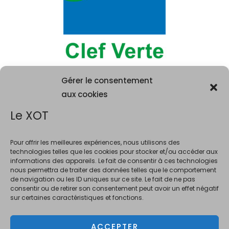
Gérer le consentement
aux cookies
Le XOT
Pour offrir les meilleures expériences, nous utilisons des
technologies telles que les cookies pour stocker et/ou accéder aux
informations des appareils. Le fait de consentir à ces technologies
La consommation d'alcool est vivement déconseillée aux femme
nous permettra de traiter des données telles que le comportement
enceintes. La vente d'alcool est interdite au mineurs de moins de 18 ans.
de navigation ou les ID uniques sur ce site. Le fait de ne pas
En accédant à ce site et à nos offres, vous déclarez avoir 18 ans révolus.
consentir ou de retirer son consentement peut avoir un effet négatif
sur certaines caractéristiques et fonctions.
ACCEPTER