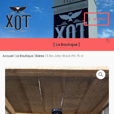
Aller
au
contenu
MENU
[ La Boutique ]
Accueil
|
La Boutique
|
Bières
|
5 Bis Zefyr Black IPA 75 cl