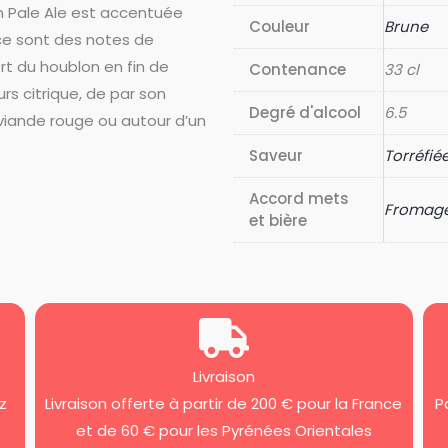
n Pale Ale est accentuée
Couleur
Brune
 ce sont des notes de
rt du houblon en fin de
Contenance
33 cl
s citrique, de par son
Degré d'alcool
6.5
viande rouge ou autour d’un
Saveur
Torréfié
Accord mets
Fromag
et bière
Livraison
z
Livraison offerte à partir de 200 € pour la France
P
et de 60 € pour les Pyrénées Orientales