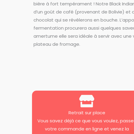
bière à fort tempérament ! Notre Black India
d’un goût de café (provenant de Bolivie) et
chocolat qui se révélerons en bouche. L’appo
fermentation procurera aussi quelques saveur
amertume elle sera idéale à servir avec une 
plateau de fromage.
Retrait sur place
Vous savez déjà ce que vous voulez, passe
votre commande en ligne et venez la