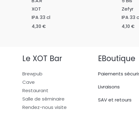
B.A.R
5 Bis
XOT
Zefyr
IPA 33 cl
IPA 33 c
4,30
€
4,10
€
Le XOT Bar
EBoutique
Brewpub
Paiements sécuri
Cave
Livraisons
Restaurant
Salle de séminaire
SAV et retours
Rendez-nous visite