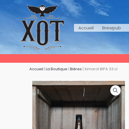
Aller
au
contenu
Accueil
Brewpub
Accueil
|
La Boutique
|
Bières
|
Ximarot BIPA 33 cl