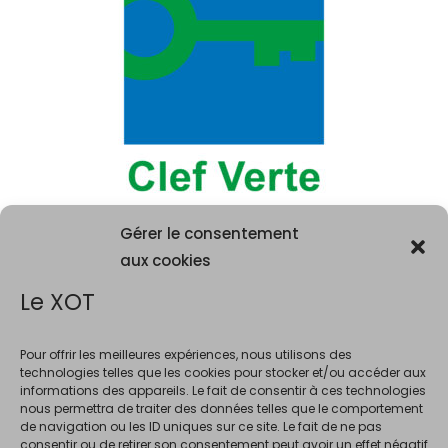
Gérer le consentement
aux cookies
Le XOT
Pour offrir les meilleures expériences, nous utilisons des
technologies telles que les cookies pour stocker et/ou accéder aux
informations des appareils. Le fait de consentir à ces technologies
La consommation d'alcool est vivement déconseillée aux femme
nous permettra de traiter des données telles que le comportement
enceintes. La vente d'alcool est interdite au mineurs de moins de 18 ans.
de navigation ou les ID uniques sur ce site. Le fait de ne pas
En accédant à ce site et à nos offres, vous déclarez avoir 18 ans révolus.
consentir ou de retirer son consentement peut avoir un effet négatif