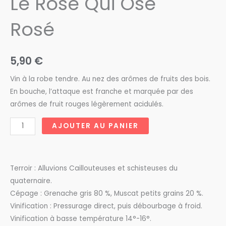
Le Rose Qui Ose
Rosé
5,90
€
Vin à la robe tendre. Au nez des arômes de fruits des bois.
En bouche, l’attaque est franche et marquée par des
arômes de fruit rouges légèrement acidulés.
quantité
AJOUTER AU PANIER
de
Terrassous
Le
Terroir : Alluvions Caillouteuses et schisteuses du
Rose
quaternaire.
Qui
Cépage : Grenache gris 80 %, Muscat petits grains 20 %.
Ose
Vinification : Pressurage direct, puis débourbage à froid.
Rosé
Vinification à basse température 14°-16°.