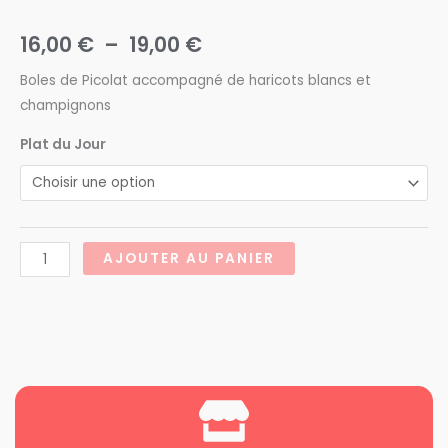
Plage
16,00
€
–
19,00
€
de
Boles de Picolat accompagné de haricots blancs et
champignons
prix :
quantité
Plat du Jour
16,00 €
de
à
Plat
du
19,00 €
Jour
AJOUTER AU PANIER