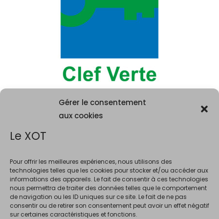
Gérer le consentement
aux cookies
Le XOT
Pour offrir les meilleures expériences, nous utilisons des
technologies telles que les cookies pour stocker et/ou accéder aux
informations des appareils. Le fait de consentir à ces technologies
La consommation d'alcool est vivement déconseillée aux femme
nous permettra de traiter des données telles que le comportement
enceintes. La vente d'alcool est interdite au mineurs de moins de 18 ans.
de navigation ou les ID uniques sur ce site. Le fait de ne pas
En accédant à ce site et à nos offres, vous déclarez avoir 18 ans révolus.
consentir ou de retirer son consentement peut avoir un effet négatif
sur certaines caractéristiques et fonctions.