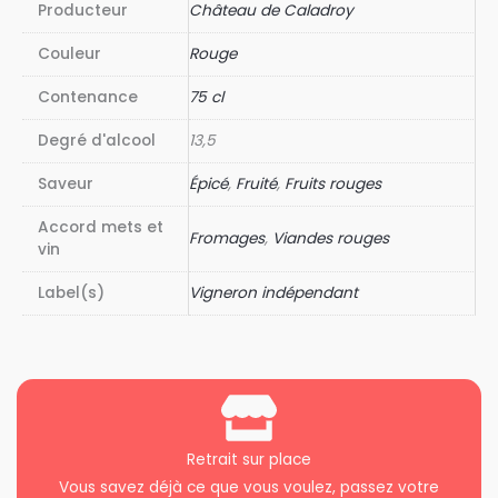
Producteur
Château de Caladroy
Couleur
Rouge
Contenance
75 cl
Degré d'alcool
13,5
Saveur
Épicé
,
Fruité
,
Fruits rouges
Accord mets et
Fromages
,
Viandes rouges
vin
Label(s)
Vigneron indépendant
Retrait sur place
Vous savez déjà ce que vous voulez, passez votre