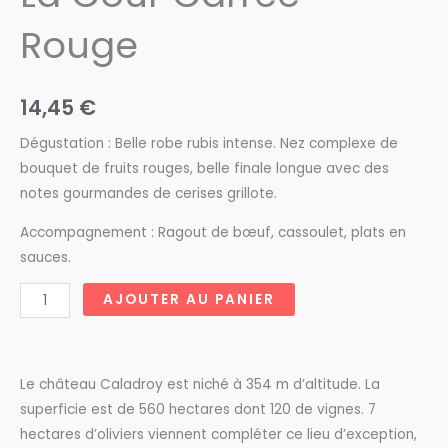
Rouge
14,45
€
Dégustation : Belle robe rubis intense. Nez complexe de
bouquet de fruits rouges, belle finale longue avec des
notes gourmandes de cerises grillote.
Accompagnement : Ragout de bœuf, cassoulet, plats en
sauces.
quantité
AJOUTER AU PANIER
de
Château
de
Le château Caladroy est niché à 354 m d’altitude. La
Caladroy
superficie est de 560 hectares dont 120 de vignes. 7
La
hectares d’oliviers viennent compléter ce lieu d’exception,
Cour