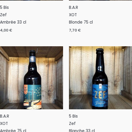
5 Bis
B.A.R
Zef
XOT
Ambrée 33 cl
Blonde 75 cl
4,00
€
7,70
€
B.A.R
5 Bis
XOT
Zef
Ambrée 75 cl
Blanche 33 cl