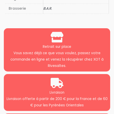
Brasserie
B.A.R.
Retrait sur place
Vous savez déjà ce que vous voulez, passez votre
commande en ligne et venez la récupérer chez XOT à
Rivesaltes.
Livraison
Livraison offerte à partir de 200 € pour la France et de 60
€ pour les Pyrénées Orientales