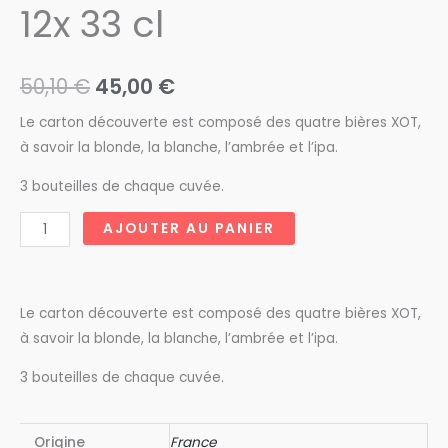
12x 33 cl
Le
Le
50,10
€
45,00
€
prix
prix
Le carton découverte est composé des quatre bières XOT,
à savoir la blonde, la blanche, l’ambrée et l’ipa.
initial
actuel
3 bouteilles de chaque cuvée.
était :
est :
quantité
AJOUTER AU PANIER
50,10 €.
45,00 €.
de
Carton
Découverte
Le carton découverte est composé des quatre bières XOT,
B.A.R.
à savoir la blonde, la blanche, l’ambrée et l’ipa.
XOT
12x
3 bouteilles de chaque cuvée.
33
cl
Origine
France