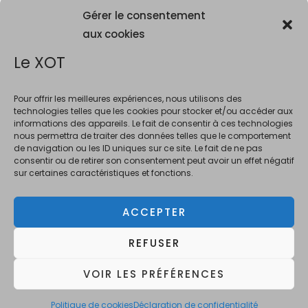
Gérer le consentement
aux cookies
Le XOT
Pour offrir les meilleures expériences, nous utilisons des
technologies telles que les cookies pour stocker et/ou accéder aux
informations des appareils. Le fait de consentir à ces technologies
La consommation d'alcool est vivement déconseillée aux femme
nous permettra de traiter des données telles que le comportement
enceintes. La vente d'alcool est interdite au mineurs de moins de 18 ans.
de navigation ou les ID uniques sur ce site. Le fait de ne pas
En accédant à ce site et à nos offres, vous déclarez avoir 18 ans révolus.
consentir ou de retirer son consentement peut avoir un effet négatif
sur certaines caractéristiques et fonctions.
ACCEPTER
Copyright © 2026 Le XOT Bar
REFUSER
L'abus d'alcool est dangereux pour la santé, à
consommer avec modération.
VOIR LES PRÉFÉRENCES
Powered by Le XOT Bar
Politique de cookies
Déclaration de confidentialité