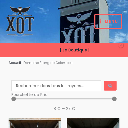
Aller
au
contenu
MENU
[ La Boutique ]
Accueil
|
Domaine Étang de Colombes
Search
...
Fourchette de Prix
8
€
—
27
€