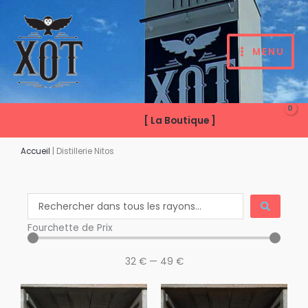
Aller
au
contenu
MENU
[ La Boutique ]
Accueil
|
Distillerie Nitos
Search
...
Fourchette de Prix
32
€
—
49
€