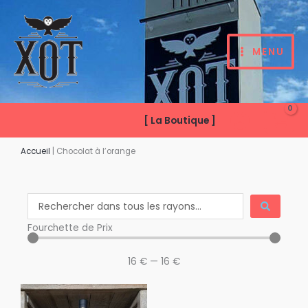
Aller
au
contenu
MENU
[ La Boutique ]
Accueil
|
Chocolat à l’orange
Search
...
Fourchette de Prix
16
€
—
16
€