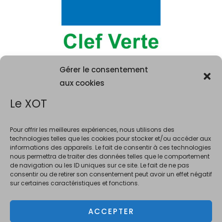
Gérer le consentement
aux cookies
Le XOT
Pour offrir les meilleures expériences, nous utilisons des
technologies telles que les cookies pour stocker et/ou accéder aux
informations des appareils. Le fait de consentir à ces technologies
La consommation d'alcool est vivement déconseillée aux femme
nous permettra de traiter des données telles que le comportement
enceintes. La vente d'alcool est interdite au mineurs de moins de 18 ans.
de navigation ou les ID uniques sur ce site. Le fait de ne pas
En accédant à ce site et à nos offres, vous déclarez avoir 18 ans révolus.
consentir ou de retirer son consentement peut avoir un effet négatif
sur certaines caractéristiques et fonctions.
ACCEPTER