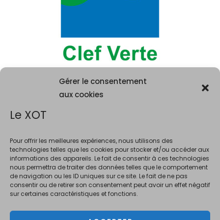
Gérer le consentement
aux cookies
Le XOT
Pour offrir les meilleures expériences, nous utilisons des
technologies telles que les cookies pour stocker et/ou accéder aux
informations des appareils. Le fait de consentir à ces technologies
La consommation d'alcool est vivement déconseillée aux femme
nous permettra de traiter des données telles que le comportement
enceintes. La vente d'alcool est interdite au mineurs de moins de 18 ans.
de navigation ou les ID uniques sur ce site. Le fait de ne pas
En accédant à ce site et à nos offres, vous déclarez avoir 18 ans révolus.
consentir ou de retirer son consentement peut avoir un effet négatif
sur certaines caractéristiques et fonctions.