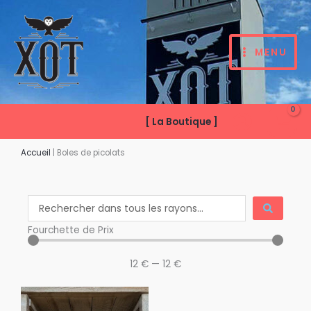
Aller
au
contenu
MENU
[ La Boutique ]
Accueil
|
Boles de picolats
Search
...
Fourchette de Prix
12
€
—
12
€